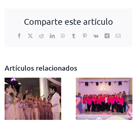
Comparte este artículo
Facebook
X
Reddit
LinkedIn
WhatsApp
Tumblr
Pinterest
Vk
Xing
Correo
electrón
Artículos relacionados
Cena de
Cena Rosa
Amor po
2024
la Vida
Fundación
2023 –
SENOSama
Fundació
SENOSam