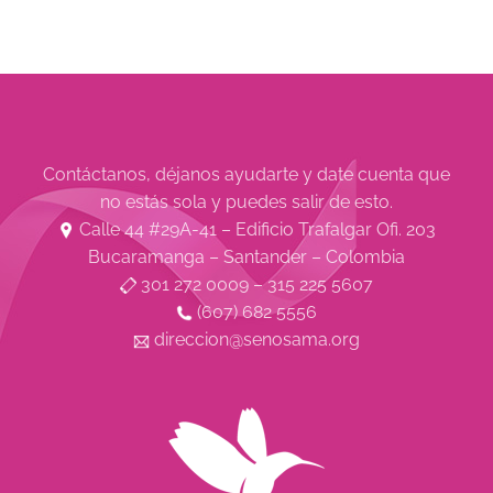
Contáctanos, déjanos ayudarte y date cuenta que
no estás sola y puedes salir de esto.
Calle 44 #29A-41 – Edificio Trafalgar Ofi. 203
Bucaramanga – Santander – Colombia
301 272 0009 – 315 225 5607
(607) 682 5556
direccion@senosama.org